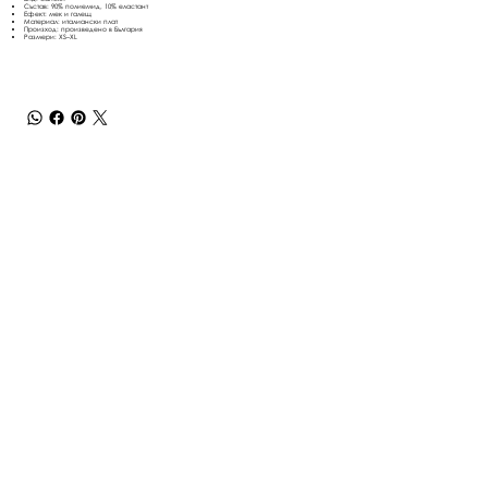
Състав: 90% полиемид, 10% еластант
Ефект: мек и галещ
Материал: италиански плат
Произход: произведено в България
Размери: XS–XL