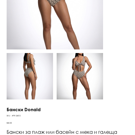
Бански Donald
SKU
SKU:
APR-26012
APR-
26012
Price
€60.00
Бански за плаж или басейн с мека и галеща