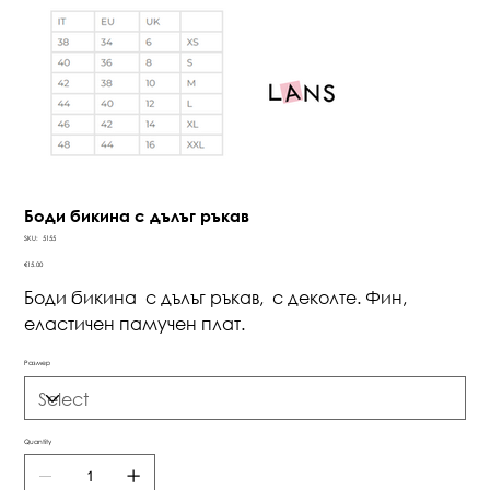
Боди бикина с дълъг ръкав
SKU
SKU:
5155
5155
Price
€15.00
Боди бикина с дълъг ръкав, с деколте. Фин,
еластичен памучен плат.
Размер
Quantity