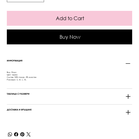
Add to Cart
Buy Now
ИНФОРМАЦИЯ
Вид: боди
Цвят: черен
Състав: 95% памук, 5% еластан
Размери: S, M, L, XL
ТАБЛИЦА С РАЗМЕРИ
ДОСТАВКА И ВРЪЩАНЕ