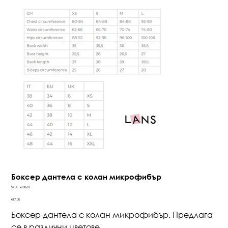
Боксер дантела с колан микрофибър
SKU
SKU:
4100-01
4100-
01
Price
€17.00
Боксер дантела с колан микрофибър. Предлага
се в различни цветове.