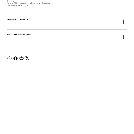
Цвят: червен
Състав: 82% полиамид, 13% еластан, 5% памук
Размери: S, M, L, XL, 2XL
ТАБЛИЦА С РАЗМЕРИ
ДОСТАВКА И ВРЪЩАНЕ