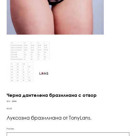
Черна дантелена бразилиана с отвор
SKU
SKU:
20000
20000
Price
€16.00
Луксозна бразилиана от TonyLans.
Размер