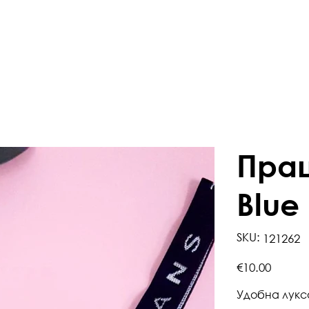
Праш
Blue
SKU
SKU:
121262
121262
Price
€10.00
Удобна луксо