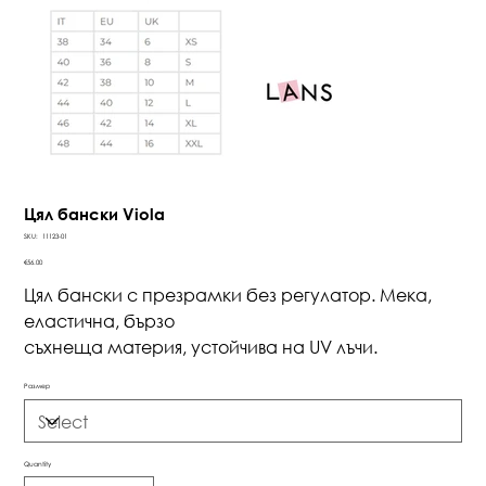
Цял бански Viola
SKU
SKU:
11123-01
11123-
01
Price
€56.00
Цял бански с презрамки без регулатор. Мека,
еластична, бързо
съхнеща материя, устойчива на UV лъчи.
Размер
Quantity