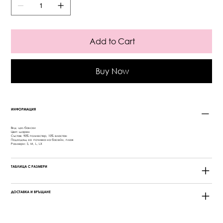
Add to Cart
Buy Now
ИНФОРМАЦИЯ
Вид: цял бански
Цвят: шарен
Състав: 90% полиестер, 10% еластан
Подходящ за: почивка на басейн, плаж
Размери: S, M, L, LX
ТАБЛИЦА С РАЗМЕРИ
ДОСТАВКА И ВРЪЩАНЕ