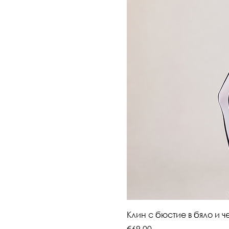
Клин с бюстие в бяло и 
Price
€69.00