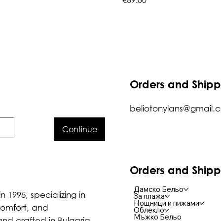
Orders and Shipp
beliotonylans@gmail.
Continue
Orders and Shipp
Дамско Бельо
n 1995, specializing in
За плажа
Нощници и пижами
comfort, and
Облекло
Мъжко Бельо
nd crafted in Bulgaria,