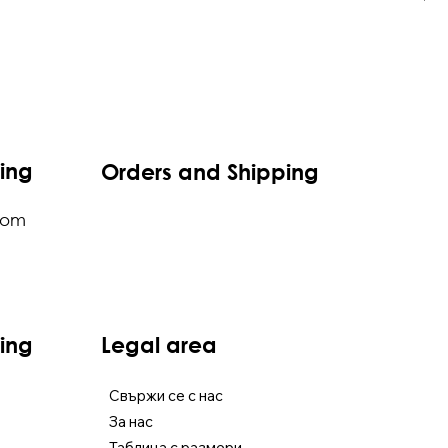
ing
Orders and Shipping
com
ing
Legal area
Свържи се с нас
За нас
Таблица с размери