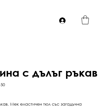
ина с дълъг ръкав
150
ъкав. Мек еластичен тюл със загадъчна