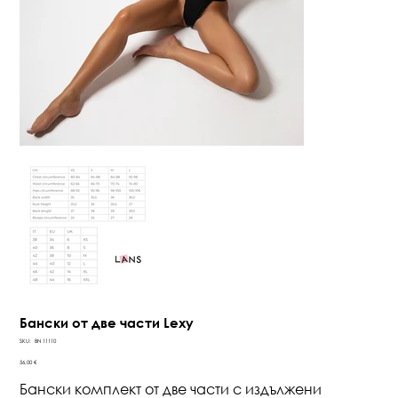
Бански от две части Lexy
SKU
SKU:
BN 11110
BN
11110
Цена
56,00 €
Бански комплект от две части с издължени