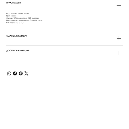
ИНФОРМАЦИЯ
Вид: бански от две части
Цвят: черен
Състав: 90% полиестер, 10% еластан
Подходящ за: почивка на басейн, плаж
Размери: XS, S, M, L
ТАБЛИЦА С РАЗМЕРИ
ДОСТАВКА И ВРЪЩАНЕ