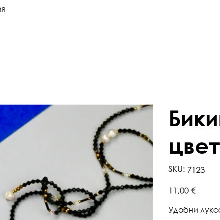
ия
Бики
цвет
SKU
SKU:
7123
7123
Цена
11,00 €
Удобни луксо