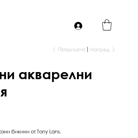
Предишна
Напред
ни акварелни
я
зни бикини от Tony Lans.